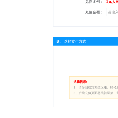
兑换比例：
1元人
充值金额：
B：
选择支付方式
温馨提示:
1、请仔细核对充值区服、账号
2、后续充值页面将跳转至第三